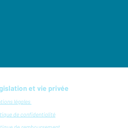
gislation et vie privée
tions légales
itique de confidentialité
itique de remboursement