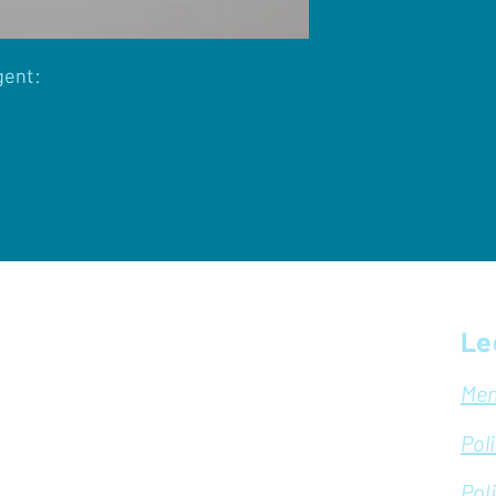
gent:
Le
Men
Pol
Pol