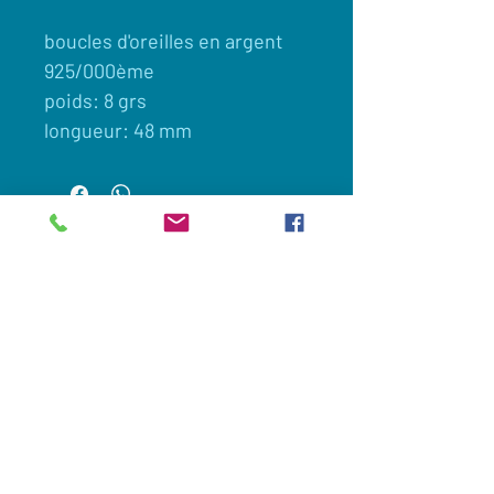
boucles d'oreilles en argent
925/000ème
poids: 8 grs
longueur: 48 mm
Client
Nous contacter
Appelez maintenant:
0033(0)649694605
Commander en ligne
Legislation et vie privée
Nous suivre